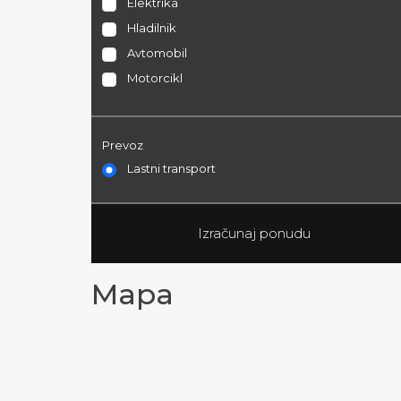
Elektrika
Hladilnik
Avtomobil
Motorcikl
Prevoz
Lastni transport
Mapa