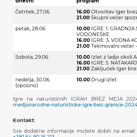
dnevni
program
Četrtek, 27.06.
16.00
Otvoritev Iger bre
21.00
Skupni večer spoz
petak, 28.06
10.00
IGRE: 1. GRADNJA
VODONEŠKE
16.00
IGRE: 3. VODNA K
21.00
Tekmovalni večer 
Sobota, 29.06.
10.00
Izlet z ladjo okoli
16.00
IGRE: 5. NATAKARJ
21.00
Zaključek Iger bre
nedelja, 30.06.
10.00
Drugi izlet
(opciono)
Igre na naturističnih IGRAH BREZ MEJA 20
medjunarodne-naturisticke-igre-bez-granice-2024
Kontakt:
Sve dodatne informacije možete dobiti na email
+381 64 90 16 213
.