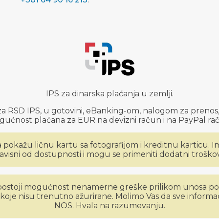
IPS za dinarska plaćanja u zemlji.
a RSD IPS, u gotovini, eBanking-om, nalogom za prenos
ućnost plaćana za EUR na devizni račun i na PayPal ra
ja pokažu ličnu kartu sa fotografijom i kreditnu karticu.
avisni od dostupnosti i mogu se primeniti dodatni troškov
i postoji mogućnost nenamerne greške prilikom unosa p
je nisu trenutno ažurirane. Molimo Vas da sve informaci
NOS. Hvala na razumevanju.