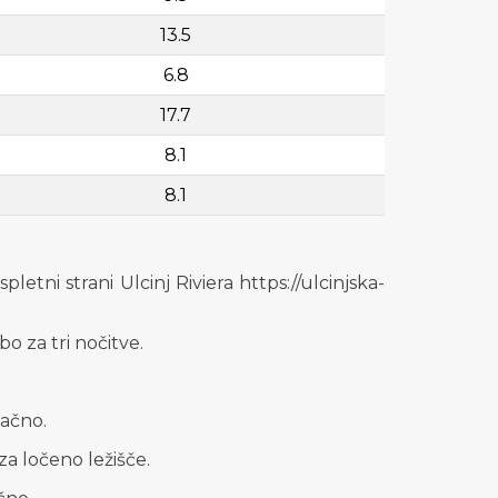
13.5
6.8
17.7
8.1
8.1
letni strani Ulcinj Riviera https://ulcinjska-
o za tri nočitve.
lačno.
a ločeno ležišče.