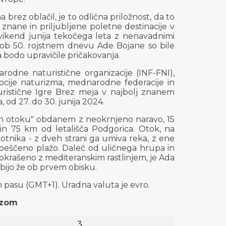
a brez oblačil, je to odlična priložnost, da to
znane in priljubljene poletne destinacije v
vikend junija tekočega leta z nenavadnimi
e ob 50. rojstnem dnevu Ade Bojane so bile
 bodo upravičile pričakovanja.
rodne naturistične organizacije (INF-FNI),
cije naturizma, mednarodne federacije in
uristične Igre Brez meja v najbolj znanem
 od 27. do 30. junija 2024.
em otoku" obdanem z neokrnjeno naravo, 15
in 75 km od letališča Podgorica. Otok, na
ikotnika - z dveh strani ga umiva reka, z ene
 peščeno plažo. Daleč od uličnega hrupa in
okrašeno z mediteranskim rastlinjem, je Ada
ubijo že ob prvem obisku.
pasu (GMT+1). Uradna valuta je evro.
ozom
3