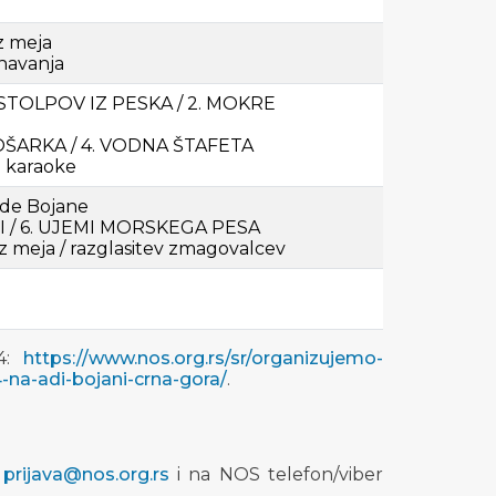
z meja
navanja
 STOLPOV IZ PESKA / 2. MOKRE
OŠARKA / 4. VODNA ŠTAFETA
- karaoke
 Ade Bojane
I / 6. UJEMI MORSKEGA PESA
z meja / razglasitev zmagovalcev
24:
https://www.nos.org.rs/sr/organizujemo-
-na-adi-bojani-crna-gora/
.
:
prijava@nos.org.rs
i na NOS telefon/viber