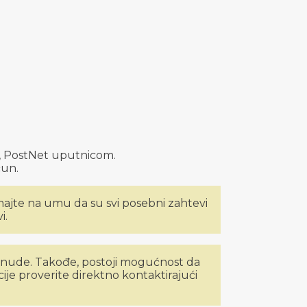
, PostNet uputnicom.
čun.
 Imajte na umu da su svi posebni zahtevi
i.
onude. Takođe, postoji mogućnost da
je proverite direktno kontaktirajući