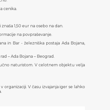
čno.
a cenika.
i znaša 1,50 eur na osebo na dan.
ormacije na povpraševanje.
na in Bar - železniška postaja Ada Bojana,
rad – Ada Bojana – Beograd.
jučno naturistom. V celotnem objektu velja
v organizaciji. V času izvajanja iger se lahko
.