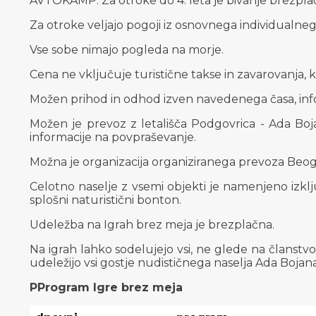
AVTOKAMP: Za otroke do 4. leta je bivanje brezpla
Za otroke veljajo pogoji iz osnovnega individualneg
Vse sobe nimajo pogleda na morje.
Cena ne vključuje turistične takse in zavarovanja, k
Možen prihod in odhod izven navedenega časa, inf
Možen je prevoz z letališča Podgovrica - Ada Boja
informacije na povpraševanje.
Možna je organizacija organiziranega prevoza Beog
Celotno naselje z vsemi objekti je namenjeno izkl
splošni naturistični bonton.
Udeležba na Igrah brez meja je brezplačna.
Na igrah lahko sodelujejo vsi, ne glede na članstvo 
udeležijo vsi gostje nudističnega naselja Ada Bojana
PProgram Igre brez meja