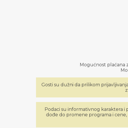
Mogućnost plaćana z
Mog
Gosti su dužni da prilikom prijavljivan
z
Podaci su informativnog karaktera 
dođe do promene programa i cene, ko