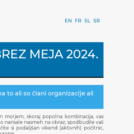
EN
FR
SL
SR
REZ MEJA 2024.
 to ali so člani organizacije ali
n morjem, skoraj popolna kombinacija, vas
odo narisale nasmeh na obraz, spodbudile vaš
te si podaljšan vikend (aktivnih) počitnic,
Evrope.