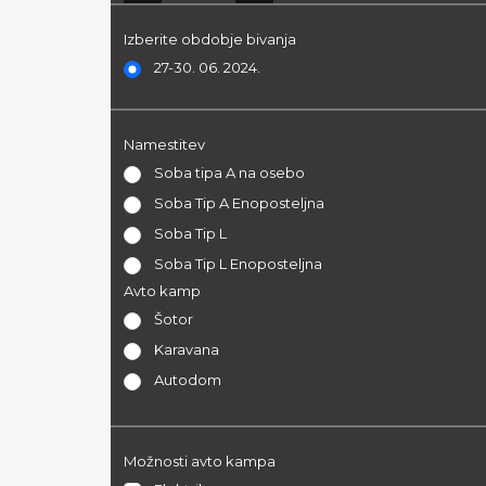
Izberite obdobje bivanja
27-30. 06. 2024.
Namestitev
Soba tipa A na osebo
Soba Tip A Enoposteljna
Soba Tip L
Soba Tip L Enoposteljna
Avto kamp
Šotor
Karavana
Autodom
Možnosti avto kampa