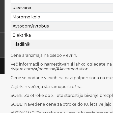
Karavana
Motorno kolo
Avtodom/avtobus
Elektrika
Hladilnik
Cene aranžmaja na osebo v evrih.
Več informacij o namestitvah si lahko ogledate na sp
rivijera.com/sr/pocetna/#Accomodation.
Cene so podane v evrih na bazi polpenziona na oseb
Zajtrk in večerja sta samopostrežna.
SOBE: Za otroke do 2. leta starosti je bivanje brezp
SOBE: Navedene cene za otroke do 10. leta veljajo z