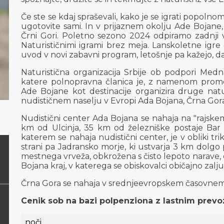
Če ste se kdaj spraševali, kako je se igrati popolnom
ugotovite sami. In v prijaznem okolju Ade Bojane, 
Črni Gori. Poletno sezono 2024 odpiramo zadnji 
Naturističnimi igrami brez meja. Lanskoletne igr
uvod v novi zabavni program, letošnje pa kažejo, da
Naturistična organizacija Srbije ob podpori Medna
katere polnopravna članica je, z namenom promo
Ade Bojane kot destinacije organizira druge nat
nudističnem naselju v Evropi Ada Bojana, Črna Gora,
Nudistični center Ada Bojana se nahaja na "rajsk
km od Ulcinja, 35 km od železniške postaje Bar 
katerem se nahaja nudistični center, je v obliki tr
strani pa Jadransko morje, ki ustvarja 3 km dolgo
mestnega vrveža, obkrožena s čisto lepoto narave, 
Bojana kraj, v katerega se obiskovalci običajno zalj
Črna Gora se nahaja v srednjeevropskem časovnem 
Cenik sob na bazi polpenziona z lastnim prev
noči